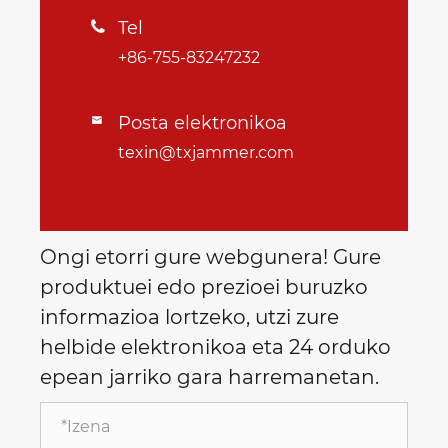
Tel

+86-755-83247232
Posta elektronikoa

texin@txjammer.com
Ongi etorri gure webgunera! Gure
produktuei edo prezioei buruzko
informazioa lortzeko, utzi zure
helbide elektronikoa eta 24 orduko
epean jarriko gara harremanetan.