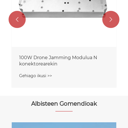


100W Drone Jamming Modulua N
konektorearekin
Gehiago ikusi >>
Albisteen Gomendioak