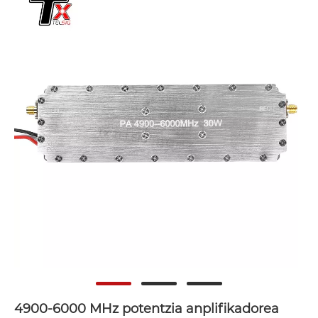
4900-6000 MHz potentzia anplifikadorea