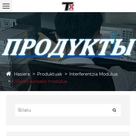
Hasiera
Produktuak
Interferentzia Modulua
UAVren aurkako modulua