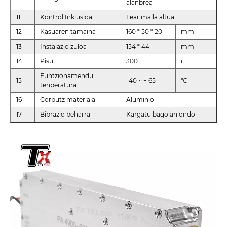
alanbrea
11
Kontrol Inklusioa
Lear maila altua
12
Kasuaren tamaina
160 * 50 * 20
mm
13
Instalazio zuloa
154 * 44
mm
14
Pisu
300
г
Funtzionamendu
15
-40 ~ + 65
℃
tenperatura
16
Gorputz materiala
Aluminio
17
Bibrazio beharra
Kargatu bagoian ondo