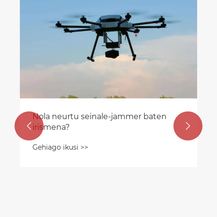
Nola neurtu seinale-jammer baten


irismena?
Gehiago ikusi >>