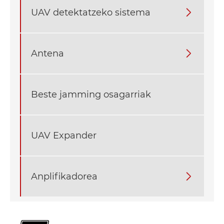
UAV detektatzeko sistema

Antena

Beste jamming osagarriak
UAV Expander
Anplifikadorea
