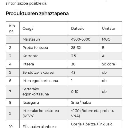
sintonizazioa posible da.
Produktuaren zehaztapena
Kin
Osagai
Datuak
Unitate
ga
1
Maiztasun
4900-6000
MGC
2
Proba tentsioa
28-32
В
3
Korronte
3.5
А
4
Irteera
30
So core
5
Sendotze faktorea
43
db
6
Irten egonkortasuna
1
db
Sarrerako
7
0-10
db
egonkortasuna
8
Itsasgailu
Sma / habia
Irteerako konektorea
≤1.30 (Botere eta probatu
9
(KSVN)
VNA)
Gorria + beltza + inklusio
10
Elikagaien alanbrea