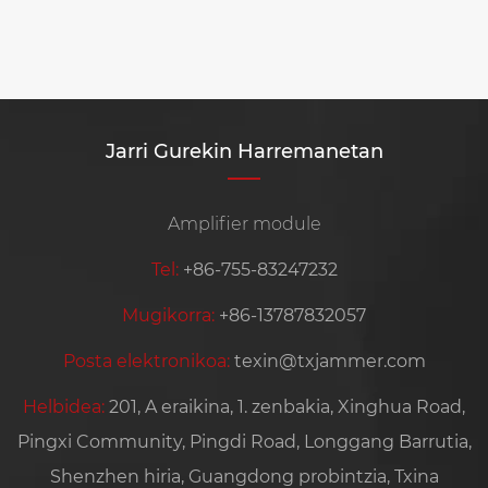
Jarri Gurekin Harremanetan
Amplifier module
Tel:
+86-755-83247232
Mugikorra:
+86-13787832057
Posta elektronikoa:
texin@txjammer.com
Helbidea:
201, A eraikina, 1. zenbakia, Xinghua Road,
Pingxi Community, Pingdi Road, Longgang Barrutia,
Shenzhen hiria, Guangdong probintzia, Txina