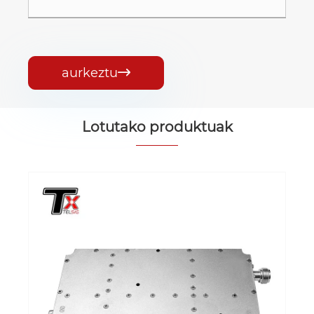
aurkeztu

Lotutako produktuak