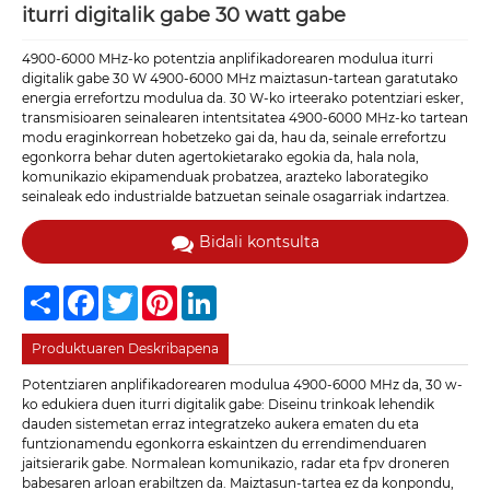
iturri digitalik gabe 30 watt gabe
4900-6000 MHz-ko potentzia anplifikadorearen modulua iturri
digitalik gabe 30 W 4900-6000 MHz maiztasun-tartean garatutako
energia errefortzu modulua da. 30 W-ko irteerako potentziari esker,
transmisioaren seinalearen intentsitatea 4900-6000 MHz-ko tartean
modu eraginkorrean hobetzeko gai da, hau da, seinale errefortzu
egonkorra behar duten agertokietarako egokia da, hala nola,
komunikazio ekipamenduak probatzea, arazteko laborategiko
seinaleak edo industrialde batzuetan seinale osagarriak indartzea.
Bidali kontsulta
Share
Facebook
Twitter
Pinterest
LinkedIn
Produktuaren Deskribapena
Potentziaren anplifikadorearen modulua 4900-6000 MHz da, 30 w-
ko edukiera duen iturri digitalik gabe: Diseinu trinkoak lehendik
dauden sistemetan erraz integratzeko aukera ematen du eta
funtzionamendu egonkorra eskaintzen du errendimenduaren
jaitsierarik gabe. Normalean komunikazio, radar eta fpv droneren
babesaren arloan erabiltzen da. Maiztasun-tartea ez da konpondu,