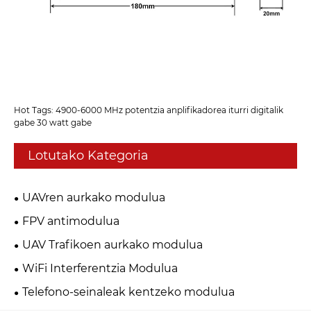
Hot Tags: 4900-6000 MHz potentzia anplifikadorea iturri digitalik
gabe 30 watt gabe
Lotutako Kategoria
UAVren aurkako modulua
FPV antimodulua
UAV Trafikoen aurkako modulua
WiFi Interferentzia Modulua
Telefono-seinaleak kentzeko modulua