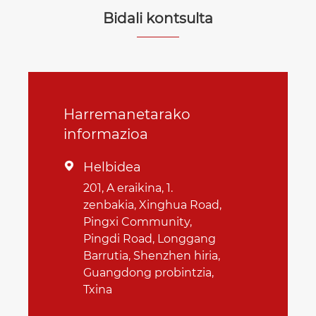
Bidali kontsulta
Harremanetarako
informazioa
Helbidea

201, A eraikina, 1.
zenbakia, Xinghua Road,
Pingxi Community,
Pingdi Road, Longgang
Barrutia, Shenzhen hiria,
Guangdong probintzia,
Txina