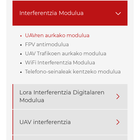
Interferentzia Modulua

UAVren aurkako modulua
FPV antimodulua
UAV Trafikoen aurkako modulua
WiFi Interferentzia Modulua
Telefono-seinaleak kentzeko modulua
Lora Interferentzia Digitalaren

Modulua
UAV interferentzia
