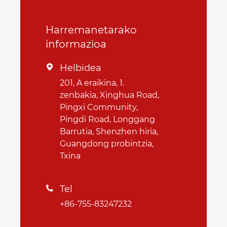
Harremanetarako
informazioa
Helbidea

201, A eraikina, 1.
zenbakia, Xinghua Road,
Pingxi Community,
Pingdi Road, Longgang
Barrutia, Shenzhen hiria,
Guangdong probintzia,
Txina
Tel

+86-755-83247232