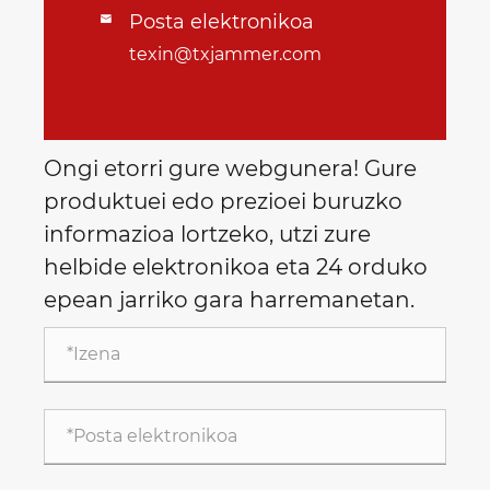
Posta elektronikoa

texin@txjammer.com
Ongi etorri gure webgunera! Gure
produktuei edo prezioei buruzko
informazioa lortzeko, utzi zure
helbide elektronikoa eta 24 orduko
epean jarriko gara harremanetan.