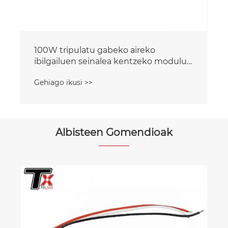
100W tripulatu gabeko aireko
ibilgailuen seinalea kentzeko modulua
droneen aurka
Gehiago ikusi >>
Albisteen Gomendioak