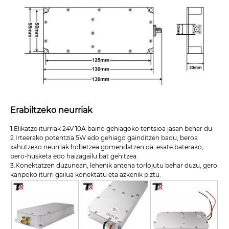
Erabiltzeko neurriak
1.Elikatze iturriak 24V 10A baino gehiagoko tentsioa jasan behar du
2.Irteerako potentzia 5W edo gehiago gainditzen badu, beroa
xahutzeko neurriak hobetzea gomendatzen da, esate baterako,
bero-husketa edo haizagailu bat gehitzea.
3.Konektatzen duzunean, lehenik antena torlojutu behar duzu, gero
kanpoko iturri gailua konektatu eta azkenik piztu.