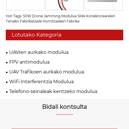
Hot Tags: 50W Drone Jamming Modulua SMA Konektorearekin
Txinako Fabrikatzaile Hornitzaileen Fabrika
Lotutako Kategoria
UAVren aurkako modulua
FPV antimodulua
UAV Trafikoen aurkako modulua
WiFi Interferentzia Modulua
Telefono-seinaleak kentzeko modulua
Bidali kontsulta