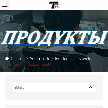
Hasiera
Produktuak
Interferentzia Modulua
UAVren aurkako modulua