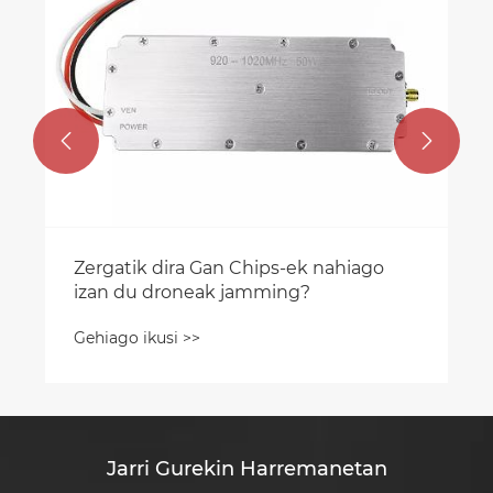


Zergatik dira Gan Chips-ek nahiago
izan du droneak jamming?
Gehiago ikusi >>
Jarri Gurekin Harremanetan