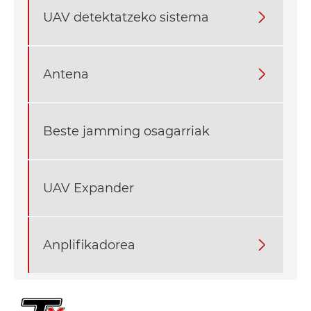
UAV detektatzeko sistema

Antena

Beste jamming osagarriak
UAV Expander
Anplifikadorea
