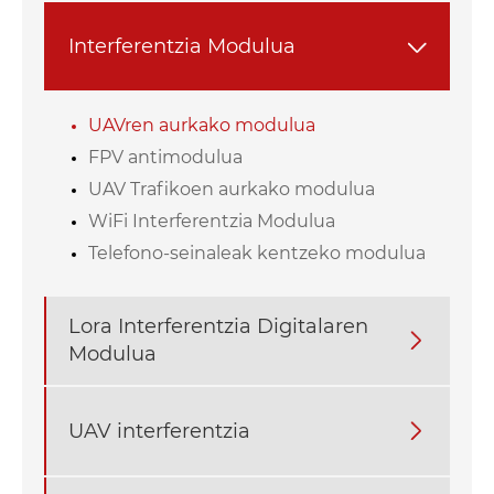
Interferentzia Modulua

UAVren aurkako modulua
FPV antimodulua
UAV Trafikoen aurkako modulua
WiFi Interferentzia Modulua
Telefono-seinaleak kentzeko modulua
Lora Interferentzia Digitalaren

Modulua
UAV interferentzia
