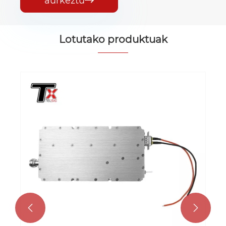
aurkeztu
Lotutako produktuak

