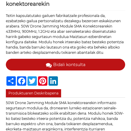
konektorearekin
TeXin kapsulatutako gailuen fabrikatzaile profesionala da,
ezabatzeko gailua pertsonalizatu dezakegu bezeroen eskakizunen
arabera. 50W Drone Jamming Module SMA Konektorearekin
433MHz, 900MHz, 1.2GHz eta abar seinaleetarako diseinatutako
haririk gabeko segurtasun modulua Maiztasun ezberdinetan
konfigura daiteke. Modulu honek irteerako batez besteko potentzia
handia, banda barruko lautasun ona eta goiko eta beheko alboko
banden arteko desplazamendu txikiaren abantailak ditu.
Bidali kontsulta
Share
Facebook
Twitter
Pinterest
LinkedIn
Produktuaren Deskribapena
50W Drone Jamming Module SMA konektorearekin informazio
segurtasun modulua da, dronearen lurreko estazioaren seinale-
transmisioa blokeatzeko soilik erabiltzen dena. Modulu honek 50W-
ko batez besteko irteera-potentzia du, potentzia nahikoa, banda
barruko espektro uhin ona, banda txikiaren desplazamendua,
ekorketa-maiztasun eraginkorra, interferentzia iturriaren