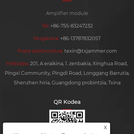
Amplifier module
Tel:
+86-755-83247232
Mugikorra:
+86-13787832057
Posta elektronikoa:
texin@txjammer.com
Helbidea:
201, A eraikina, 1. zenbakia, Xinghua Road,
Pingxi Community, Pingdi Road, Longgang Barrutia,
Shenzhen hiria, Guangdong probintzia, Txina
QR Kodea
X