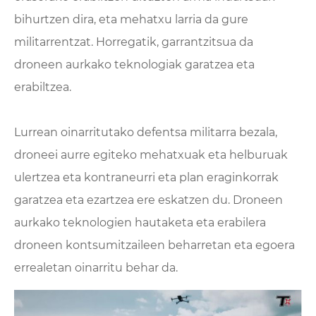
bihurtzen dira, eta mehatxu larria da gure
militarrentzat. Horregatik, garrantzitsua da
droneen aurkako teknologiak garatzea eta
erabiltzea.
Lurrean oinarritutako defentsa militarra bezala,
droneei aurre egiteko mehatxuak eta helburuak
ulertzea eta kontraneurri eta plan eraginkorrak
garatzea eta ezartzea ere eskatzen du. Droneen
aurkako teknologien hautaketa eta erabilera
droneen kontsumitzaileen beharretan eta egoera
errealetan oinarritu behar da.