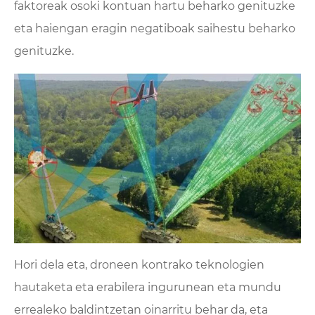
faktoreak osoki kontuan hartu beharko genituzke
eta haiengan eragin negatiboak saihestu beharko
genituzke.
Hori dela eta, droneen kontrako teknologien
hautaketa eta erabilera ingurunean eta mundu
errealeko baldintzetan oinarritu behar da, eta