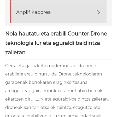
Anplifikadorea

Nola hautatu eta erabili Counter Drone
teknologia lur eta eguraldi baldintza
zailetan
Gerra eta gatazketa modernoetan, droneen
erabilera arau bihurtu da. Drone teknologiaren
garapenak borrokaren eraginkortasuna
areagotzeaz gain, erronka eta mehatxu berriak
ekartzen ditu. Lur- eta eguraldi-baldintza zailetan,
droneak sarritan etsaiek zaintza, ezagutze eta
erasorako erabiltzen dituzten arma indartsuak