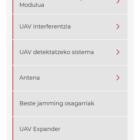

Modulua
UAV interferentzia

UAV detektatzeko sistema

Antena

Beste jamming osagarriak
UAV Expander