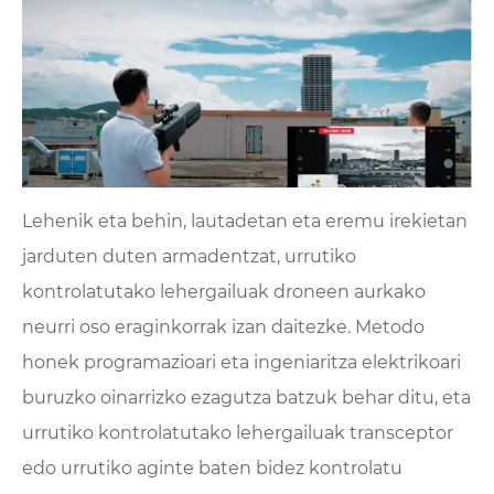
Lehenik eta behin, lautadetan eta eremu irekietan
jarduten duten armadentzat, urrutiko
kontrolatutako lehergailuak droneen aurkako
neurri oso eraginkorrak izan daitezke. Metodo
honek programazioari eta ingeniaritza elektrikoari
buruzko oinarrizko ezagutza batzuk behar ditu, eta
urrutiko kontrolatutako lehergailuak transceptor
edo urrutiko aginte baten bidez kontrolatu