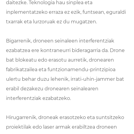
daitezke. Teknologia hau sinplea eta
inplementatzeko erraza ez ezik, funtsean, eguraldi
txarrak eta lurzoruak ez du mugatzen.
Bigarrenik, droneen seinaleen interferentziak
ezabatzea ere kontraneurri bideragarria da. Drone
bat blokeatu edo erasotu aurretik, dronearen
fabrikatzailea eta funtzionamendu-printzipioa
ulertu behar duzu lehenik, irrati-uhin-jammer bat
erabil dezakezu dronearen seinalearen
interferentziak ezabatzeko.
Hirugarrenik, droneak erasotzeko eta suntsitzeko
proiektilak edo laser armak erabiltzea droneen