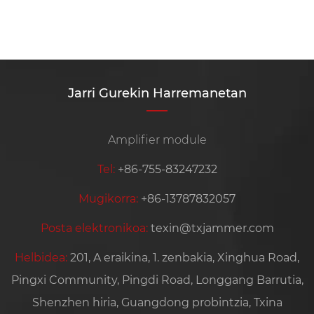
Jarri Gurekin Harremanetan
Amplifier module
Tel:
+86-755-83247232
Mugikorra:
+86-13787832057
Posta elektronikoa:
texin@txjammer.com
Helbidea:
201, A eraikina, 1. zenbakia, Xinghua Road,
Pingxi Community, Pingdi Road, Longgang Barrutia,
Shenzhen hiria, Guangdong probintzia, Txina