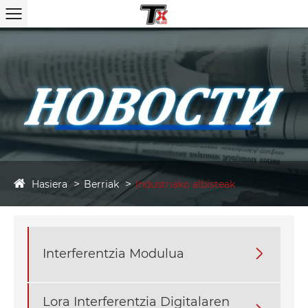
Hasiera
Berriak
Industriako albisteak
Interferentzia Modulua

Lora Interferentzia Digitalaren