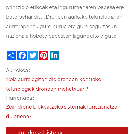
printzipio etikoak eta ingurumenaren babesa ere
bete behar ditu. Droneen aurkako teknologiaren
aurrerapenek gure burua eta gure segurtasun
nazionala hobeto babesten lagunduko digute.
Share
Facebook
Twitter
Pinterest
LinkedIn
Aurrekoa :
Nola aurre egiten dio droneen kontrako
teknologiak droneen mehatxuari?
Hurrengoa :
Zein drone blokeatzeko sistemak funtzionatzen
du onena?
Lotutako Albisteak