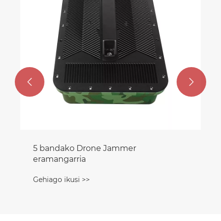


5 bandako Drone Jammer
eramangarria
Gehiago ikusi >>