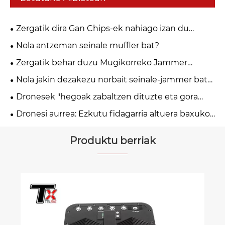
Zergatik dira Gan Chips-ek nahiago izan du
droneak jamming?
Nola antzeman seinale muffler bat?
Zergatik behar duzu Mugikorreko Jammer
mugikorra?
Nola jakin dezakezu norbait seinale-jammer bat
erabiltzen ari ote den?
Dronesek "hegoak zabaltzen dituzte eta gora
egiten dute hegan", etorkizuneko teknologia-joera
Dronesi aurrea: Ezkutu fidagarria altuera baxuko
liderra
ekonomia jasangarria babesteko
Produktu berriak