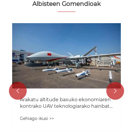
Albisteen Gomendioak


Arakatu altitude baxuko ekonomiaren
kontrako UAV teknologiarako hainbat
eszenatoki
Gehiago ikusi >>