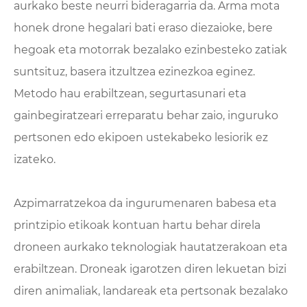
aurkako beste neurri bideragarria da. Arma mota
honek drone hegalari bati eraso diezaioke, bere
hegoak eta motorrak bezalako ezinbesteko zatiak
suntsituz, basera itzultzea ezinezkoa eginez.
Metodo hau erabiltzean, segurtasunari eta
gainbegiratzeari erreparatu behar zaio, inguruko
pertsonen edo ekipoen ustekabeko lesiorik ez
izateko.
Azpimarratzekoa da ingurumenaren babesa eta
printzipio etikoak kontuan hartu behar direla
droneen aurkako teknologiak hautatzerakoan eta
erabiltzean. Droneak igarotzen diren lekuetan bizi
diren animaliak, landareak eta pertsonak bezalako