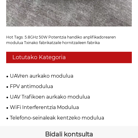
Hot Tags: 5.8GHz 50W Potentzia handiko anplifikadorearen
modulua Txinako fabrikatzaile hornitzaileen fabrika
Lotutako Kategoria
UAVren aurkako modulua
FPV antimodulua
UAV Trafikoen aurkako modulua
WiFi Interferentzia Modulua
Telefono-seinaleak kentzeko modulua
Bidali kontsulta