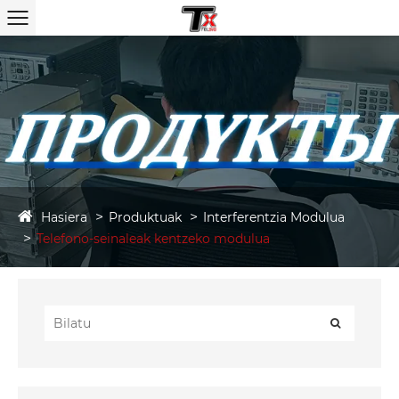
Hasiera
Produktuak
Interferentzia Modulua
Telefono-seinaleak kentzeko modulua