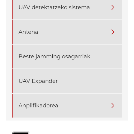
UAV detektatzeko sistema

Antena

Beste jamming osagarriak
UAV Expander
Anplifikadorea
