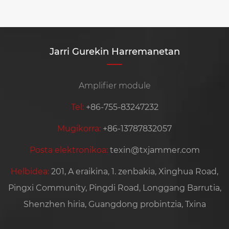
Jarri Gurekin Harremanetan
Amplifier module
Tel:
+86-755-83247232
Mugikorra:
+86-13787832057
Posta elektronikoa:
texin@txjammer.com
Helbidea:
201, A eraikina, 1. zenbakia, Xinghua Road,
Pingxi Community, Pingdi Road, Longgang Barrutia,
Shenzhen hiria, Guangdong probintzia, Txina