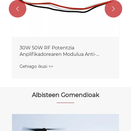


30W 50W RF Potentzia
Anplifikadorearen Modulua Anti-
Droneentzako
Gehiago ikusi >>
Albisteen Gomendioak