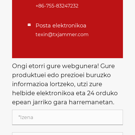
+86-755-83247232
Posta elektronikoa

texin@txjammer.com
Ongi etorri gure webgunera! Gure
produktuei edo prezioei buruzko
informazioa lortzeko, utzi zure
helbide elektronikoa eta 24 orduko
epean jarriko gara harremanetan.