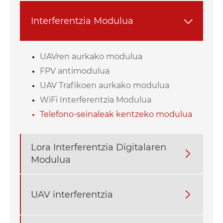
Interferentzia Modulua

UAVren aurkako modulua
FPV antimodulua
UAV Trafikoen aurkako modulua
WiFi Interferentzia Modulua
Telefono-seinaleak kentzeko modulua
Lora Interferentzia Digitalaren

Modulua
UAV interferentzia
