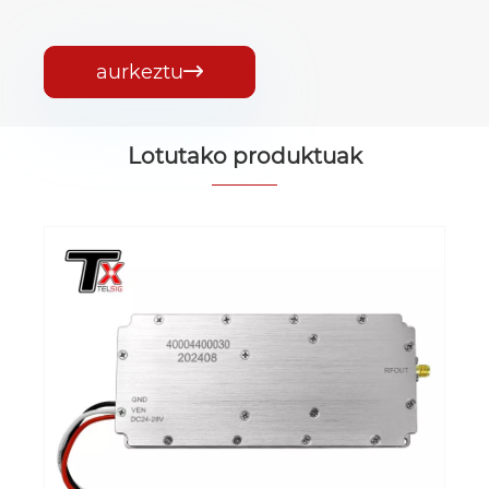
aurkeztu

Lotutako produktuak