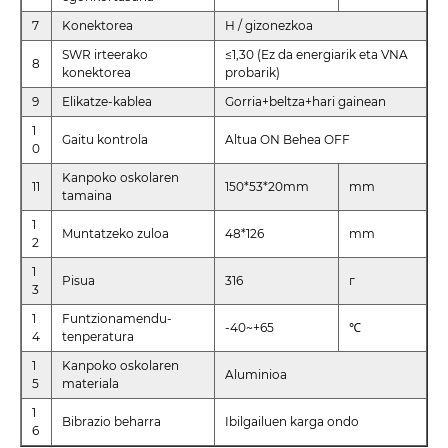
7
Konektorea
H / gizonezkoa
SWR irteerako
≤1,30 (Ez da energiarik eta VNA
8
konektorea
probarik)
9
Elikatze-kablea
Gorria+beltza+hari gainean
1
Gaitu kontrola
Altua ON Behea OFF
0
Kanpoko oskolaren
11
150*53*20mm
mm
tamaina
1
Muntatzeko zuloa
48*126
mm
2
1
Pisua
316
г
3
1
Funtzionamendu-
-40~+65
℃
4
tenperatura
1
Kanpoko oskolaren
Aluminioa
5
materiala
1
Bibrazio beharra
Ibilgailuen karga ondo
6