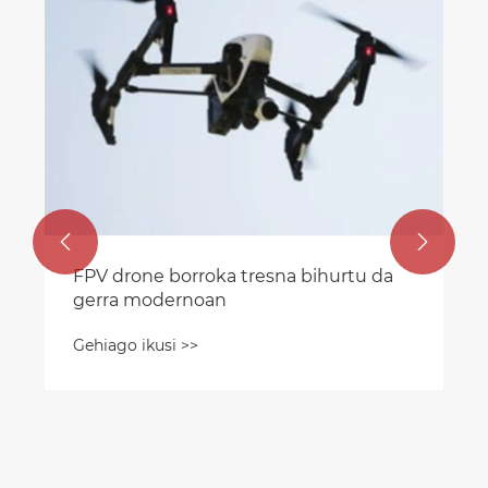


FPV drone borroka tresna bihurtu da
gerra modernoan
Gehiago ikusi >>