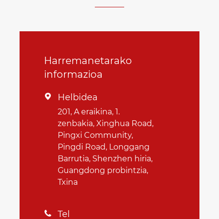
Harremanetarako
informazioa
Helbidea

201, A eraikina, 1.
zenbakia, Xinghua Road,
Pingxi Community,
Pingdi Road, Longgang
Barrutia, Shenzhen hiria,
Guangdong probintzia,
Txina
Tel
