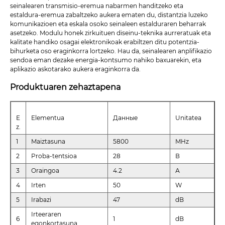
seinalearen transmisio-eremua nabarmen handitzeko eta
estaldura-eremua zabaltzeko aukera ematen du, distantzia luzeko
komunikazioen eta eskala osoko seinaleen estalduraren beharrak
asetzeko. Modulu honek zirkuituen diseinu-teknika aurreratuak eta
kalitate handiko osagai elektronikoak erabiltzen ditu potentzia-
bihurketa oso eraginkorra lortzeko. Hau da, seinalearen anplifikazio
sendoa eman dezake energia-kontsumo nahiko baxuarekin, eta
aplikazio askotarako aukera eraginkorra da.
Produktuaren zehaztapena
E
Elementua
Данные
Unitatea
z.
1
Maiztasuna
5800
MHz
2
Proba-tentsioa
28
В
3
Oraingoa
4.2
А
4
Irten
50
W
5
Irabazi
47
dB
Irteeraren
6
1
dB
egonkortasuna