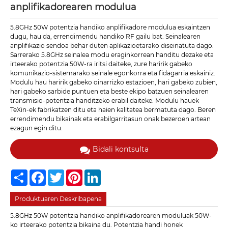
anplifikadorearen modulua
5.8GHz 50W potentzia handiko anplifikadore modulua eskaintzen
dugu, hau da, errendimendu handiko RF gailu bat. Seinalearen
anplifikazio sendoa behar duten aplikazioetarako diseinatuta dago.
Sarrerako 5.8GHz seinalea modu eraginkorrean handitu dezake eta
irteerako potentzia 50W-ra iritsi daiteke, zure haririk gabeko
komunikazio-sistemarako seinale egonkorra eta fidagarria eskainiz.
Modulu hau haririk gabeko oinarrizko estazioen, hari gabeko zubien,
hari gabeko sarbide puntuen eta beste ekipo batzuen seinalearen
transmisio-potentzia handitzeko erabil daiteke. Modulu hauek
TeXin-ek fabrikatzen ditu eta haien kalitatea bermatuta dago. Beren
errendimendu bikainak eta erabilgarritasun onak bezeroen artean
ezagun egin ditu.
Bidali kontsulta
Share
Facebook
Twitter
Pinterest
LinkedIn
Produktuaren Deskribapena
5.8GHz 50W potentzia handiko anplifikadorearen moduluak 50W-
ko irteerako potentzia bikaina du. Potentzia handi honek