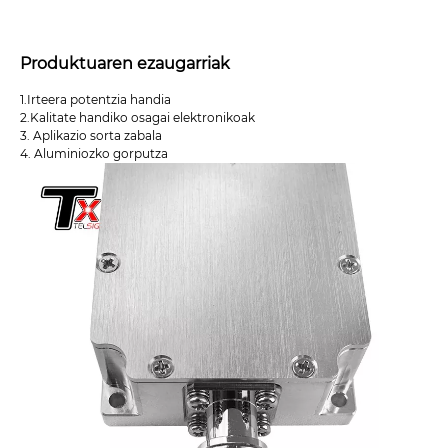
Produktuaren ezaugarriak
1.Irteera potentzia handia
2.Kalitate handiko osagai elektronikoak
3. Aplikazio sorta zabala
4. Aluminiozko gorputza