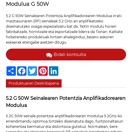
Modulua G 50W
5.2 G 50W Seinalearen Potentzia Anplifikadorearen Modulua irrati-
maiztasunaren (RF) seinaleak 5.2 GHz-an anplifikatzeko
diseinatutako osagai espezializatu bat da. TeXin modulu horien
fabrikatzaile, hornitzaile eta esportatzaile liderra da Txinan. Kalitate
hobereneko produktuak lortzen ahaleginduz, bezero askoren
eskaerak etengabe asetzen ditugu.
Bidali kontsulta
Share
Facebook
Twitter
Pinterest
LinkedIn
Produktuaren Deskribapena
5.2 G 50W Seinalearen Potentzia Anplifikadorearen
Modulua
5.2G 50W seinale potentzia-anplifikadorearen modulua 5.2GHz-ko
errendimendu optimoa lortzeko diseinatuta dago, funtzionaltasun
koherentea bermatuz eta distortsioa gutxituz. Normalean, bere
sarrerako eta irteerako konexioak RF seinaleak inpedantzia zehatz