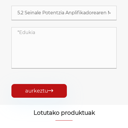
aurkeztu

Lotutako produktuak