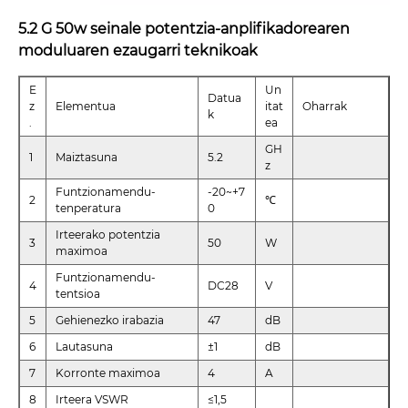
5.2 G 50w seinale potentzia-anplifikadorearen
moduluaren ezaugarri teknikoak
E
Un
Datua
z
Elementua
itat
Oharrak
k
.
ea
GH
1
Maiztasuna
5.2
z
Funtzionamendu-
-20~+7
2
℃
tenperatura
0
Irteerako potentzia
3
50
W
maximoa
Funtzionamendu-
4
DC28
V
tentsioa
5
Gehienezko irabazia
47
dB
6
Lautasuna
±1
dB
7
Korronte maximoa
4
A
8
Irteera VSWR
≤1,5