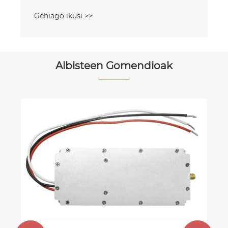
Gehiago ikusi >>
Albisteen Gomendioak