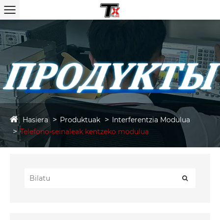
Hasiera
Produktuak
Interferentzia Modulua
Telefono-seinaleak kentzeko modulua