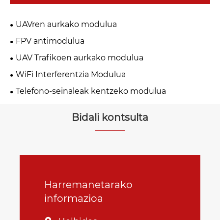
UAVren aurkako modulua
FPV antimodulua
UAV Trafikoen aurkako modulua
WiFi Interferentzia Modulua
Telefono-seinaleak kentzeko modulua
Bidali kontsulta
Harremanetarako
informazioa