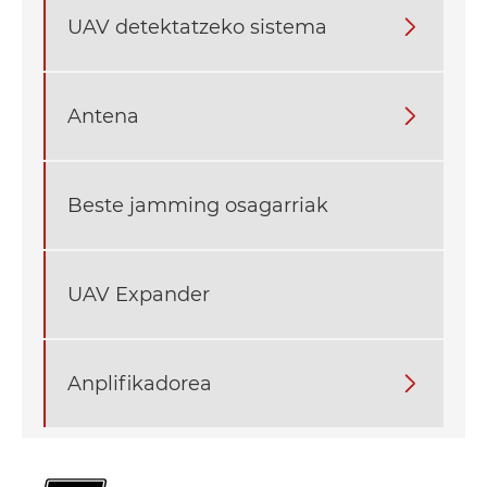
UAV detektatzeko sistema

Antena

Beste jamming osagarriak
UAV Expander
Anplifikadorea
