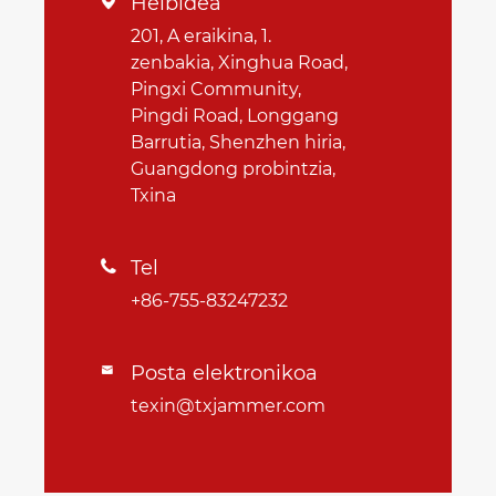
Helbidea

201, A eraikina, 1.
zenbakia, Xinghua Road,
Pingxi Community,
Pingdi Road, Longgang
Barrutia, Shenzhen hiria,
Guangdong probintzia,
Txina
Tel

+86-755-83247232
Posta elektronikoa

texin@txjammer.com