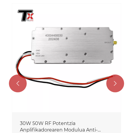


50W Seinalearen Potentzia
Anplifikadorearen Modulua