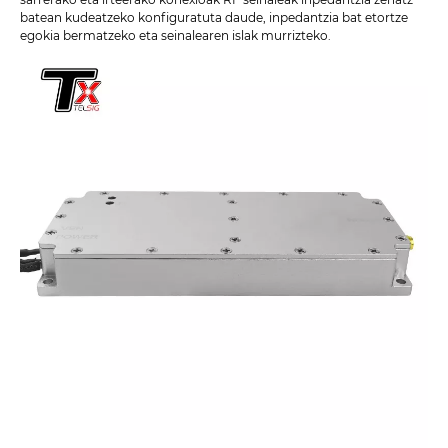
batean kudeatzeko konfiguratuta daude, inpedantzia bat etortze
egokia bermatzeko eta seinalearen islak murrizteko.