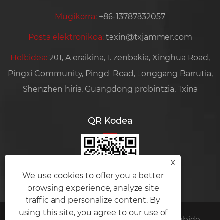
Mugikorra:
+86-13787832057
Posta elektronikoa:
texin@txjammer.com
Helbidea:
201, A eraikina, 1. zenbakia, Xinghua Road,
Pingxi Community, Pingdi Road, Longgang Barrutia,
Shenzhen hiria, Guangdong probintzia, Txina
QR Kodea
X
We use cookies to offer you a better
browsing experience, analyze site
traffic and personalize content. By
using this site, you agree to our use of
Copyright © 2024 Amplifier module Eskubide