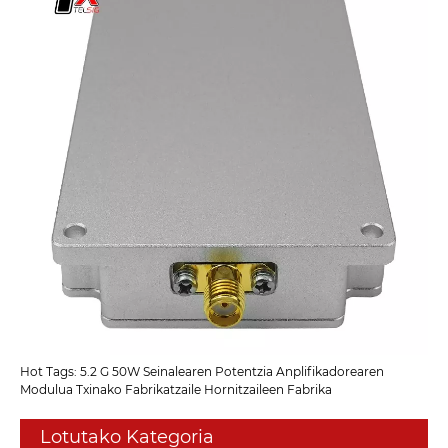
Hot Tags: 5.2 G 50W Seinalearen Potentzia Anplifikadorearen
Modulua Txinako Fabrikatzaile Hornitzaileen Fabrika
Lotutako Kategoria