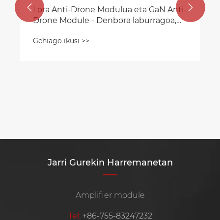
Nola neurtu seinale-jammer baten


irismena?
Gehiago ikusi >>
Jarri Gurekin Harremanetan
Amplifier module
Tel:
+86-755-83247232