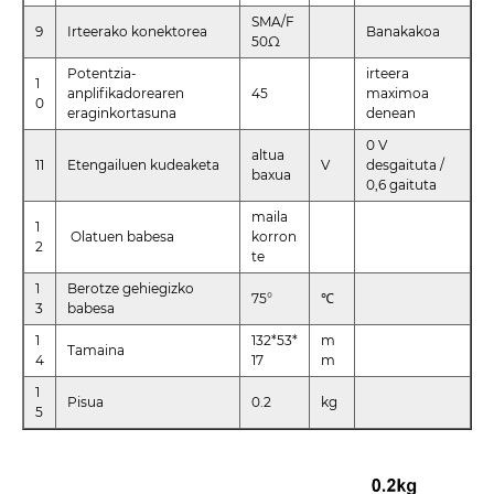
SMA/F
9
Irteerako konektorea
Banakakoa
50Ω
Potentzia-
irteera
1
anplifikadorearen
45
maximoa
0
eraginkortasuna
denean
0 V
altua
11
Etengailuen kudeaketa
V
desgaituta /
baxua
0,6 gaituta
maila
1
Olatuen babesa
korron
2
te
1
Berotze gehiegizko
75°
℃
3
babesa
1
132*53*
m
Tamaina
4
17
m
1
Pisua
0.2
kg
5