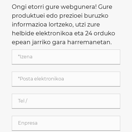
Ongi etorri gure webgunera! Gure
produktuei edo prezioei buruzko
informazioa lortzeko, utzi zure
helbide elektronikoa eta 24 orduko
epean jarriko gara harremanetan.