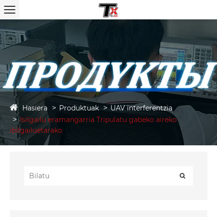
Hasiera
Produktuak
UAV interferentzia
Isilgailu eramangarria Tripulatu gabeko aireko
ibilgailuetarako