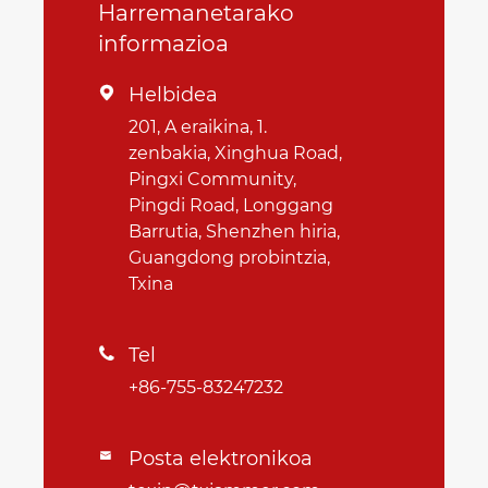
Harremanetarako
informazioa
Helbidea

201, A eraikina, 1.
zenbakia, Xinghua Road,
Pingxi Community,
Pingdi Road, Longgang
Barrutia, Shenzhen hiria,
Guangdong probintzia,
Txina
Tel

+86-755-83247232
Posta elektronikoa
