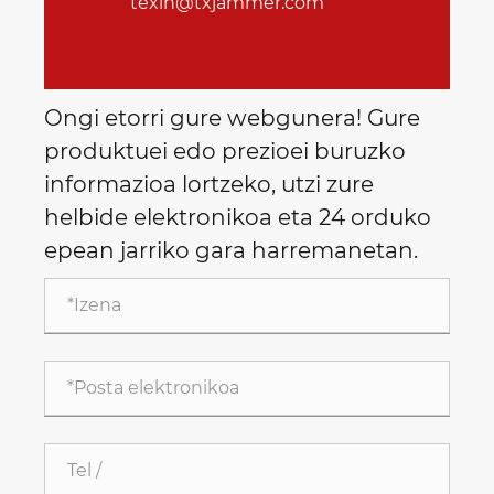
texin@txjammer.com
Ongi etorri gure webgunera! Gure
produktuei edo prezioei buruzko
informazioa lortzeko, utzi zure
helbide elektronikoa eta 24 orduko
epean jarriko gara harremanetan.