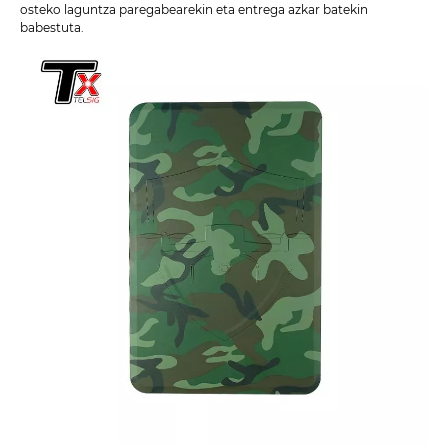
osteko laguntza paregabearekin eta entrega azkar batekin
babestuta.