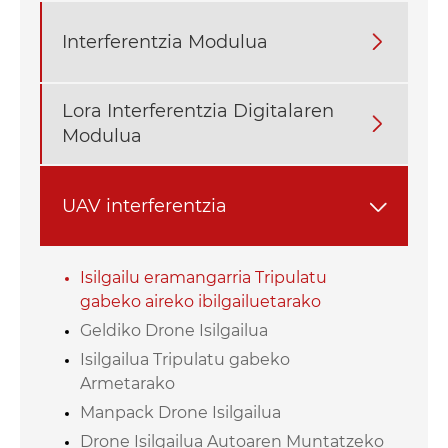
Interferentzia Modulua

Lora Interferentzia Digitalaren

Modulua
UAV interferentzia

Isilgailu eramangarria Tripulatu
gabeko aireko ibilgailuetarako
Geldiko Drone Isilgailua
Isilgailua Tripulatu gabeko
Armetarako
Manpack Drone Isilgailua
Drone Isilgailua Autoaren Muntatzeko