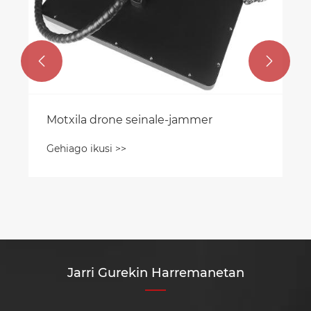


Motxila drone seinale-jammer
Gehiago ikusi >>
Jarri Gurekin Harremanetan