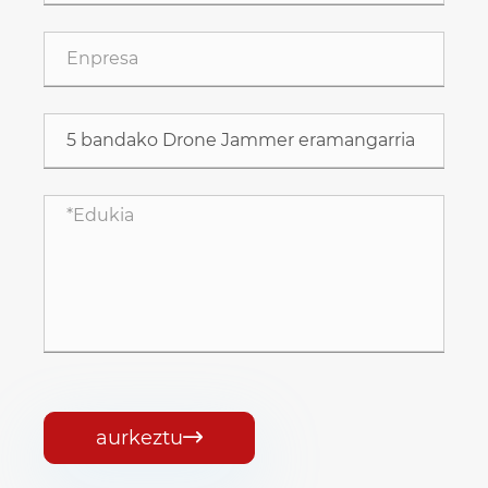
aurkeztu
