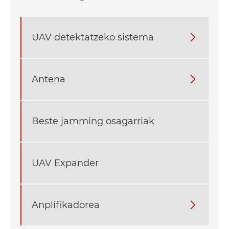
UAV detektatzeko sistema

Antena

Beste jamming osagarriak
UAV Expander
Anplifikadorea
