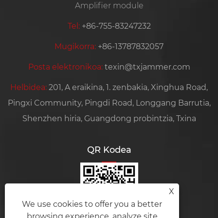
Amplifier module
Tel:
+86-755-83247232
Mugikorra:
+86-13787832057
Posta elektronikoa:
texin@txjammer.com
Helbidea:
201, A eraikina, 1. zenbakia, Xinghua Road,
Pingxi Community, Pingdi Road, Longgang Barrutia,
Shenzhen hiria, Guangdong probintzia, Txina
QR Kodea
X
We use cookies to offer you a better
browsing experience, analyze site