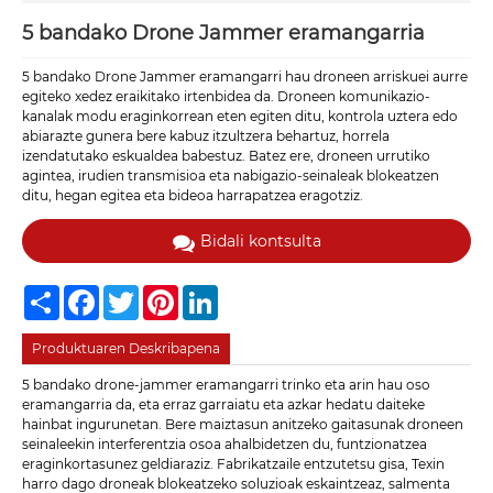
5 bandako Drone Jammer eramangarria
5 bandako Drone Jammer eramangarri hau droneen arriskuei aurre
egiteko xedez eraikitako irtenbidea da. Droneen komunikazio-
kanalak modu eraginkorrean eten egiten ditu, kontrola uztera edo
abiarazte gunera bere kabuz itzultzera behartuz, horrela
izendatutako eskualdea babestuz. Batez ere, droneen urrutiko
agintea, irudien transmisioa eta nabigazio-seinaleak blokeatzen
ditu, hegan egitea eta bideoa harrapatzea eragotziz.
Bidali kontsulta
Share
Facebook
Twitter
Pinterest
LinkedIn
Produktuaren Deskribapena
5 bandako drone-jammer eramangarri trinko eta arin hau oso
eramangarria da, eta erraz garraiatu eta azkar hedatu daiteke
hainbat ingurunetan. Bere maiztasun anitzeko gaitasunak droneen
seinaleekin interferentzia osoa ahalbidetzen du, funtzionatzea
eraginkortasunez geldiaraziz. Fabrikatzaile entzutetsu gisa, Texin
harro dago droneak blokeatzeko soluzioak eskaintzeaz, salmenta