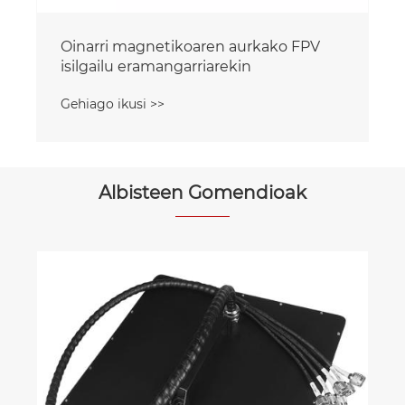
Oinarri magnetikoaren aurkako FPV
isilgailu eramangarriarekin
Gehiago ikusi >>
Albisteen Gomendioak