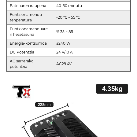
Bateriaren iraupena
40-50 minutu
Funtzionamendu-
-20 ℃ ~ 55 ℃
tenperatura
Funtzionamenduare
% 35 ~ 85
n hezetasuna
Energia-kontsumoa
≤240 W
DC Potentzia
24 V/10 A
AC sarrerako
AC29.4V
potentzia