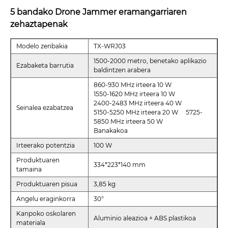
5 bandako Drone Jammer eramangarriaren
zehaztapenak
Modelo zenbakia
TX-WRJ03
1500-2000 metro, benetako aplikazio
Ezabaketa barrutia
baldintzen arabera
860-930 MHz irteera 10 W
1550-1620 MHz irteera 10 W
2400-2483 MHz irteera 40 W
Seinalea ezabatzea
5150-5250 MHz irteera 20 W 5725-
5850 MHz irteera 50 W
Banakakoa
Irteerako potentzia
100 W
Produktuaren
334*223*140 mm
tamaina
Produktuaren pisua
3,85 kg
Angelu eraginkorra
30°
Kanpoko oskolaren
Aluminio aleazioa + ABS plastikoa
materiala