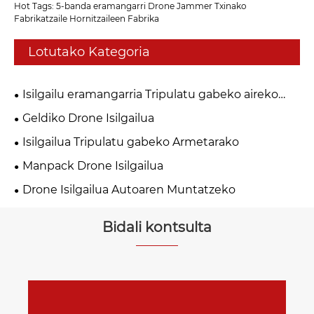
Hot Tags: 5-banda eramangarri Drone Jammer Txinako
Fabrikatzaile Hornitzaileen Fabrika
Lotutako Kategoria
Isilgailu eramangarria Tripulatu gabeko aireko
ibilgailuetarako
Geldiko Drone Isilgailua
Isilgailua Tripulatu gabeko Armetarako
Manpack Drone Isilgailua
Drone Isilgailua Autoaren Muntatzeko
Bidali kontsulta