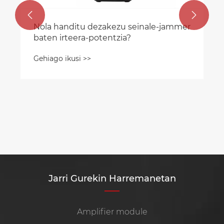


Nola handitu dezakezu seinale-jammer
baten irteera-potentzia?
Gehiago ikusi >>
Jarri Gurekin Harremanetan
Amplifier module