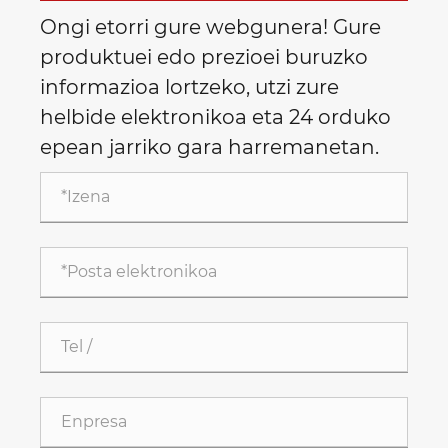
Ongi etorri gure webgunera! Gure
produktuei edo prezioei buruzko
informazioa lortzeko, utzi zure
helbide elektronikoa eta 24 orduko
epean jarriko gara harremanetan.