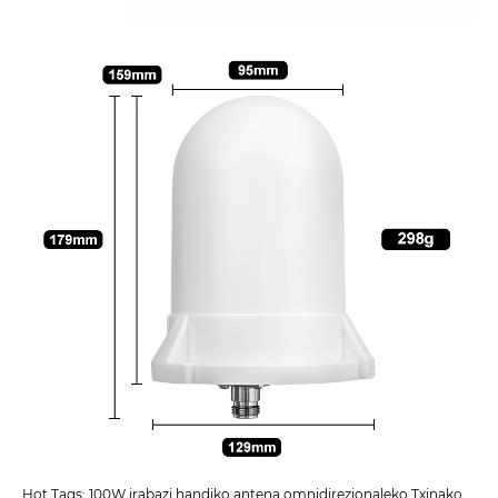
Hot Tags: 100W irabazi handiko antena omnidirezionaleko Txinako