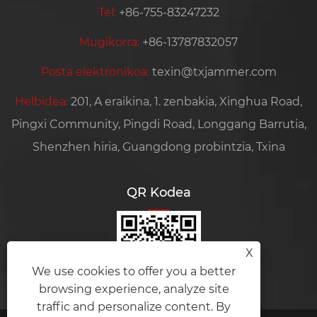
Tel:
+86-755-83247232
Mugikorra:
+86-13787832057
Posta elektronikoa:
texin@txjammer.com
Helbidea:
201, A eraikina, 1. zenbakia, Xinghua Road,
Pingxi Community, Pingdi Road, Longgang Barrutia,
Shenzhen hiria, Guangdong probintzia, Txina
QR Kodea
X
We use cookies to offer you a better
browsing experience, analyze site
traffic and personalize content. By