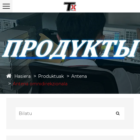
Hasiera
Produktuak
Antena
Antena omnidirekzionala