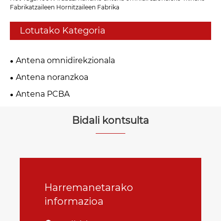
Fabrikatzaileen Hornitzaileen Fabrika
Lotutako Kategoria
Antena omnidirekzionala
Antena noranzkoa
Antena PCBA
Bidali kontsulta
Harremanetarako
informazioa