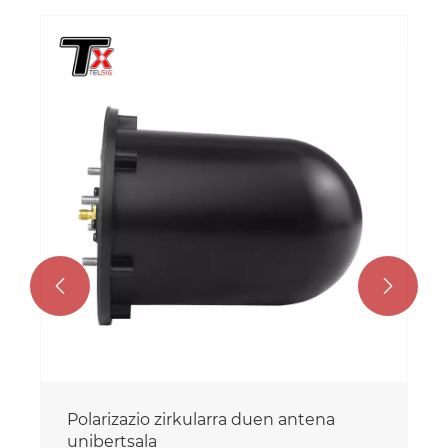


Polarizazio zirkularra duen antena
unibertsala