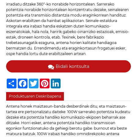
irradiatu ditzake 360°-ko norabide horizontalean. Sarrerako
potentzia norabide horizontalean kontzentratu dezake, seinalearen
potentzia eta transmisio distantzia modu eraginkorrean handituz.
Askotan erabiltzen da hainbat aplikaziotan. Seinale-estaldura
integrala eta irabazi handia eskatzen duten komunikazio-
eszenatokiak, hala nola, haririk gabeko oinarrizko estazioak, emisio-
estak, droneen kontrola, etab. Texinek, bere fabrikazio
trebetasunagatik ezaguna, antena horien kalitate handiagoa
bermatzen du. Errendimendu eta eraginkortasun frogatuei esker,
ospe handia lortu dute erabiltzaileen artean.
Bidali kontsulta
Share
Facebook
Twitter
Pinterest
LinkedIn
Produktuaren Deskribapena
Antena honek maiztasun-banda desberdinak ditu, eta maiztasun-
tartea ere pertsonalizatu daiteke. 100W sarrerako potentzia kudeatu
dezake eta potentzia handiko komunikazio-ekipoen beharrak ase
ditzake. Horri esker, antena potentzia handiko transmisioan
egonkor funtzionatuko da gehiegi berotu gabe. burnout eta beste
matxura batzuk. 100W irabazi handiko omnidirekzioko antena