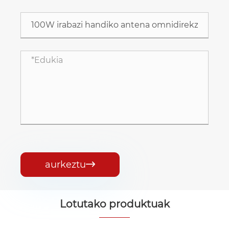
aurkeztu

Lotutako produktuak