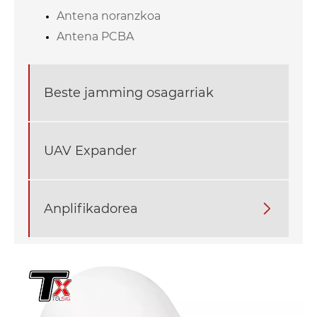
Antena noranzkoa
Antena PCBA
Beste jamming osagarriak
UAV Expander
Anplifikadorea
