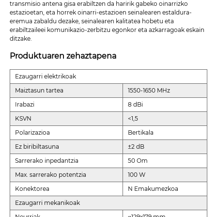
transmisio antena gisa erabiltzen da haririk gabeko oinarrizko
estazioetan, eta horrek oinarri-estazioen seinalearen estaldura-
eremua zabaldu dezake, seinalearen kalitatea hobetu eta
erabiltzaileei komunikazio-zerbitzu egonkor eta azkarragoak eskain
ditzake.
Produktuaren zehaztapena
Ezaugarri elektrikoak
Maiztasun tartea
1550-1650 MHz
Irabazi
8 dBi
KSVN
<1,5
Polarizazioa
Bertikala
Ez biribiltasuna
±2 dB
Sarrerako inpedantzia
50 Om
Max. sarrerako potentzia
100 W
Konektorea
N Emakumezkoa
Ezaugarri mekanikoak
Neurriak
φ129x179 mm