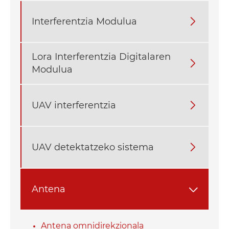
Interferentzia Modulua

Lora Interferentzia Digitalaren

Modulua
UAV interferentzia

UAV detektatzeko sistema

Antena

Antena omnidirekzionala