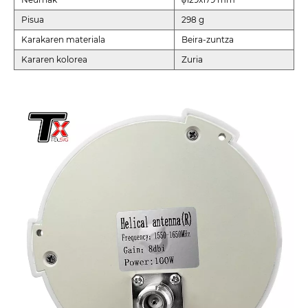
Pisua
298 g
Karakaren materiala
Beira-zuntza
Kararen kolorea
Zuria