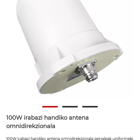
100W irabazi handiko antena
omnidirekzionala
100W irabazi handiko antena omnidirekzionala seinaleak uniformeki