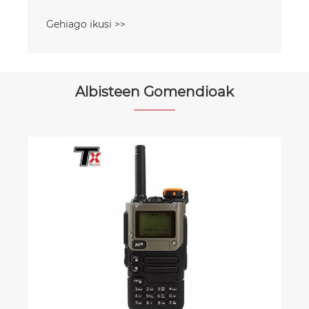
Gehiago ikusi >>
Albisteen Gomendioak