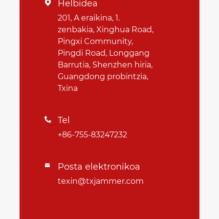
Helbidea

201, A eraikina, 1.
zenbakia, Xinghua Road,
Pingxi Community,
Pingdi Road, Longgang
Barrutia, Shenzhen hiria,
Guangdong probintzia,
Txina
Tel

+86-755-83247232
Posta elektronikoa

texin@txjammer.com