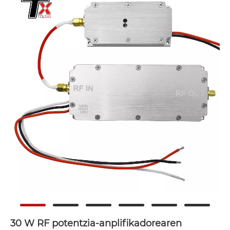
30 W RF potentzia-anplifikadorearen