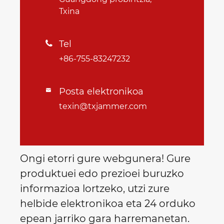
Txina
Tel

+86-755-83247232
Posta elektronikoa

texin@txjammer.com
Ongi etorri gure webgunera! Gure
produktuei edo prezioei buruzko
informazioa lortzeko, utzi zure
helbide elektronikoa eta 24 orduko
epean jarriko gara harremanetan.