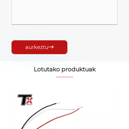
aurkeztu

Lotutako produktuak