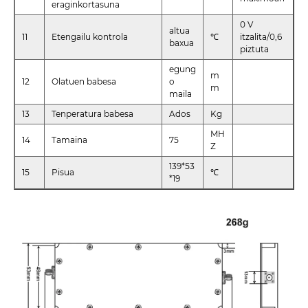
eraginkortasuna
0 V
altua
11
Etengailu kontrola
℃
itzalita/0,6
baxua
piztuta
egung
m
12
Olatuen babesa
o
m
maila
13
Tenperatura babesa
Ados
Kg
MH
14
Tamaina
75
Z
139*53
15
Pisua
℃
*19