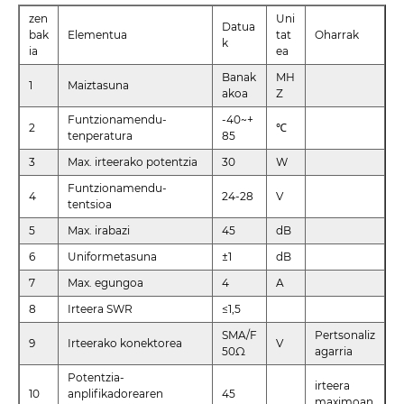
zen
Uni
Datua
bak
Elementua
tat
Oharrak
k
ia
ea
Banak
MH
1
Maiztasuna
akoa
Z
Funtzionamendu-
-40~+
2
℃
tenperatura
85
3
Max. irteerako potentzia
30
W
Funtzionamendu-
4
24-28
V
tentsioa
5
Max. irabazi
45
dB
6
Uniformetasuna
±1
dB
7
Max. egungoa
4
A
8
Irteera SWR
≤1,5
SMA/F
Pertsonaliz
9
Irteerako konektorea
V
50Ω
agarria
Potentzia-
irteera
10
anplifikadorearen
45
maximoan