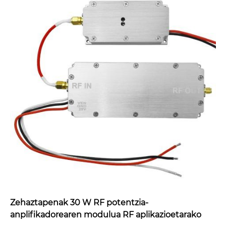
Zehaztapenak 30 W RF potentzia-
anplifikadorearen modulua RF aplikazioetarako