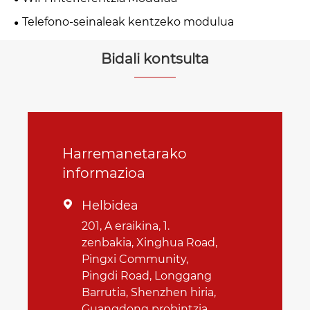
Telefono-seinaleak kentzeko modulua
Bidali kontsulta
Harremanetarako
informazioa
Helbidea

201, A eraikina, 1.
zenbakia, Xinghua Road,
Pingxi Community,
Pingdi Road, Longgang
Barrutia, Shenzhen hiria,
Guangdong probintzia,