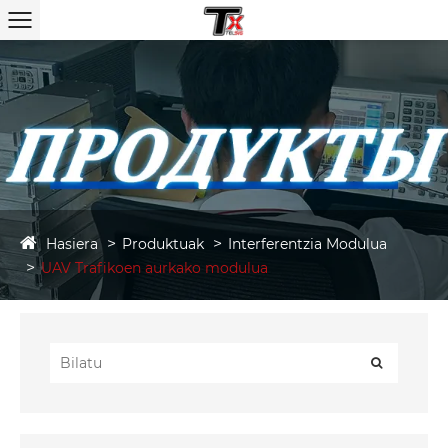
Hasiera
Produktuak
Interferentzia Modulua
UAV Trafikoen aurkako modulua