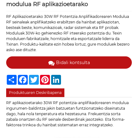
modulua RF aplikazioetarako
RF Aplikazioetarako 30W RF Potentzia Anplifikadorearen Modulua
RF seinaleak anplifikatzeko erabiltzen da hainbat aplikaziotan,
besteak beste, komunikazioak, radar sistemak eta RF probak.
Moduluak 30W-ko gehienezko RF irteerako potentzia du. Texin
moduluen fabrikatzaile, hornitzaile eta esportatzaile liderra da
Txinan. Produktu-kalitate ezin hobea lortuz, gure moduluek bezero
asko ase dituzte.
Bidali kontsulta
Share
Facebook
Twitter
Pinterest
LinkedIn
Produktuaren Deskribapena
RF aplikazioetarako 30W RF potentzia-anplifikadorearen modulua
ingurumen-baldintza jakin batzuetan funtzionatzeko diseinatuta
dago, hala nola tenperatura eta hezetasuna. Frekuentzia sorta
zabala onartzen du RF seinale desberdinak jasotzeko. Eta forma-
faktorea trinkoa du hainbat sistematan erraz integratzeko.