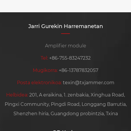
Jarri Gurekin Harremanetan
Amplifier module
Tel:
+86-755-83247232
Mugikorra:
+86-13787832057
Posta elektronikoa:
texin@txjammer.com
Helbidea:
201, A eraikina, 1. zenbakia, Xinghua Road,
Pingxi Community, Pingdi Road, Longgang Barrutia,
Shenzhen hiria, Guangdong probintzia, Txina