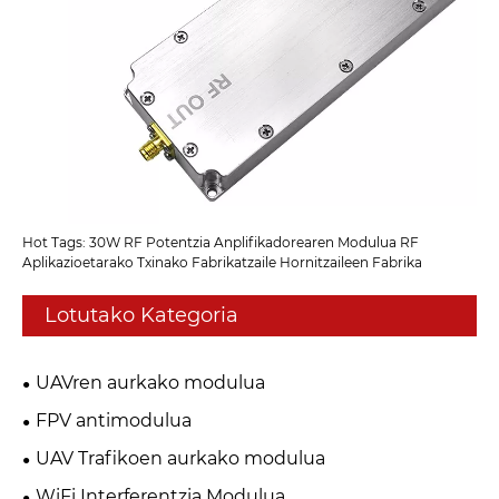
Hot Tags: 30W RF Potentzia Anplifikadorearen Modulua RF
Aplikazioetarako Txinako Fabrikatzaile Hornitzaileen Fabrika
Lotutako Kategoria
UAVren aurkako modulua
FPV antimodulua
UAV Trafikoen aurkako modulua
WiFi Interferentzia Modulua