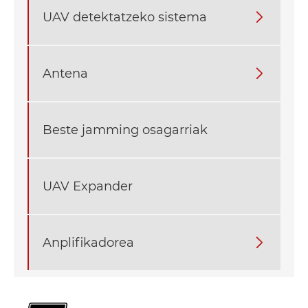
UAV detektatzeko sistema

Antena

Beste jamming osagarriak
UAV Expander
Anplifikadorea
