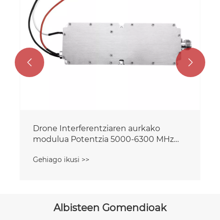


Drone Interferentziaren aurkako
modulua Potentzia 5000-6300 MHz
Potentzia 100 W
Gehiago ikusi >>
Albisteen Gomendioak