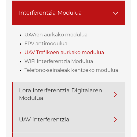
Interferentzia Modulua

UAVren aurkako modulua
FPV antimodulua
UAV Trafikoen aurkako modulua
WiFi Interferentzia Modulua
Telefono-seinaleak kentzeko modulua
Lora Interferentzia Digitalaren

Modulua
UAV interferentzia
