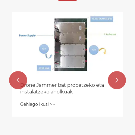


Drone Jammer bat probatzeko eta
instalatzeko aholkuak
Gehiago ikusi >>